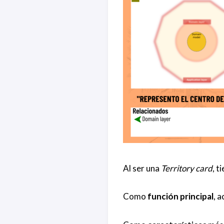
Al ser una
Territory card
, t
Como
función principal
, 