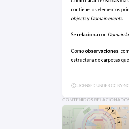
Como
características
más 
contiene los elementos pr
objects
y
Domain events
.
Se
relaciona
con
Domain la
Como
observaciones
, com
estructura de carpetas que
LICENSED UNDER CC BY-NC-
CONTENIDOS RELACIONADO