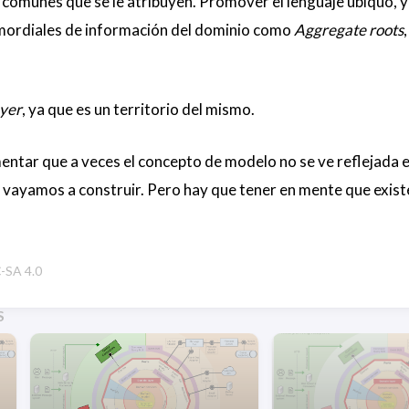
comunes que se le atribuyen. Promover el lenguaje ubiquo, 
imordiales de información del dominio como
Aggregate roots
yer
, ya que es un territorio del mismo.
entar que a veces el concepto de modelo no se ve reflejada e
 vayamos a construir. Pero hay que tener en mente que exist
SA 4.0
S