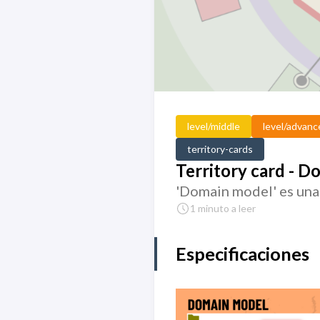
level/middle
level/advanc
territory-cards
Territory card - 
'Domain model' es una 
1 minuto a leer
Especificaciones