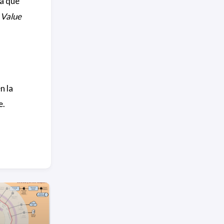
ya que
,
Value
n la
e.